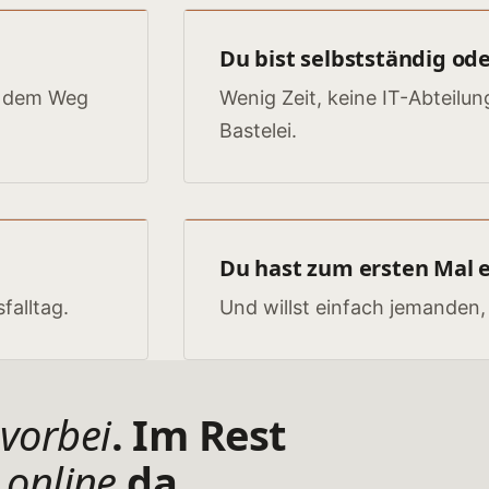
Du bist selbstständig ode
us dem Weg
Wenig Zeit, keine IT-Abteilun
Bastelei.
Du hast zum ersten Mal 
falltag.
Und willst einfach jemanden,
h
vorbei
. Im Rest
h
online
da.